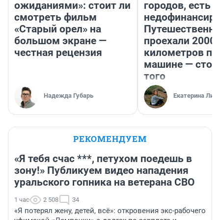
ожиданиями»: стоит ли
городов, есть
смотреть фильм
недофинансиро
«Старый орел» на
Путешественн
большом экране —
проехали 2000
честная рецензия
километров по 
машине — стои
того
Надежда Губарь
Екатерина Лит
РЕКОМЕНДУЕМ
«Я тебя счас ***, петухом поедешь в
зону!» Публикуем видео нападения
уральского гопника на ветерана СВО
1 час
2 508
34
«Я потерял жену, детей, всё»: откровения экс-рабочего