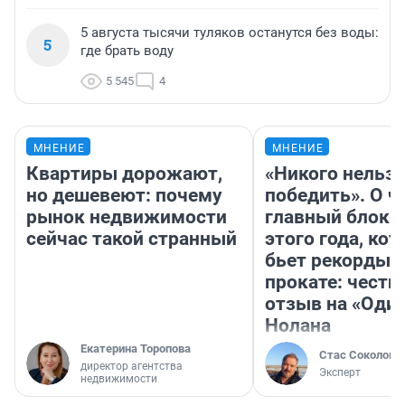
5 августа тысячи туляков останутся без воды:
5
где брать воду
5 545
4
МНЕНИЕ
МНЕНИЕ
Квартиры дорожают,
«Никого нельз
но дешевеют: почему
победить». О ч
рынок недвижимости
главный блокб
сейчас такой странный
этого года, ко
бьет рекорды 
прокате: честн
отзыв на «Оди
Нолана
Екатерина Торопова
Стас Соколов
директор агентства
Эксперт
недвижимости