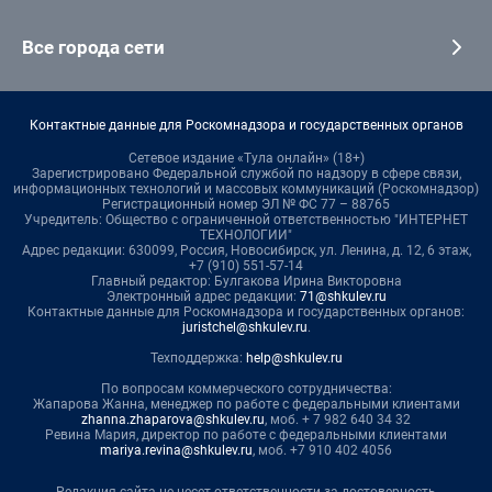
Все города сети
Контактные данные для Роскомнадзора и государственных органов
Сетевое издание «Тула онлайн» (18+)
Зарегистрировано Федеральной службой по надзору в сфере связи,
информационных технологий и массовых коммуникаций (Роскомнадзор)
Регистрационный номер ЭЛ № ФС 77 – 88765
Учредитель: Общество с ограниченной ответственностью "ИНТЕРНЕТ
ТЕХНОЛОГИИ"
Адрес редакции: 630099, Россия, Новосибирск, ул. Ленина, д. 12, 6 этаж,
+7 (910) 551-57-14
Главный редактор: Булгакова Ирина Викторовна
Электронный адрес редакции:
71@shkulev.ru
Контактные данные для Роскомнадзора и государственных органов:
juristchel@shkulev.ru
.
Техподдержка:
help@shkulev.ru
По вопросам коммерческого сотрудничества:
Жапарова Жанна, менеджер по работе с федеральными клиентами
zhanna.zhaparova@shkulev.ru
, моб. + 7 982 640 34 32
Ревина Мария, директор по работе с федеральными клиентами
mariya.revina@shkulev.ru
, моб. +7 910 402 4056
Редакция сайта не несет ответственности за достоверность