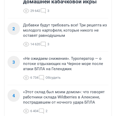
домашней кабачковой икры
29 642
3
Добавки будут требовать все! Три рецепта из
2
молодого картофеля, которые никого не
оставят равнодушным
14 620
3
«Не ожидаем снижения». Туроператор — о
3
потоке отдыхающих на Черное море после
атаки БПЛА на Геленджик
6 734
Обсудить
«Этот склад был моим домом»: что говорят
4
работники склада Wildberries в Алексине,
пострадавшем от ночного удара БПЛА
6 404
2