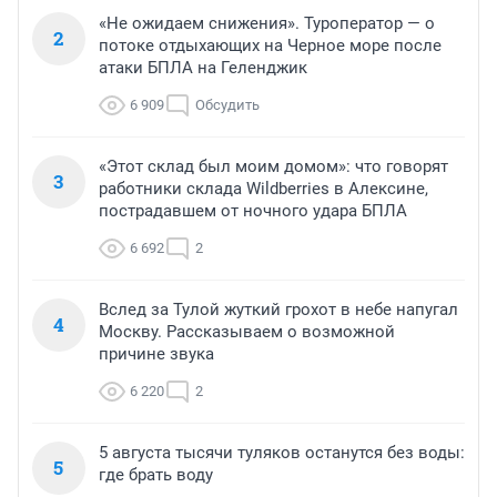
«Не ожидаем снижения». Туроператор — о
2
потоке отдыхающих на Черное море после
атаки БПЛА на Геленджик
6 909
Обсудить
«Этот склад был моим домом»: что говорят
3
работники склада Wildberries в Алексине,
пострадавшем от ночного удара БПЛА
6 692
2
Вслед за Тулой жуткий грохот в небе напугал
4
Москву. Рассказываем о возможной
причине звука
6 220
2
5 августа тысячи туляков останутся без воды:
5
где брать воду