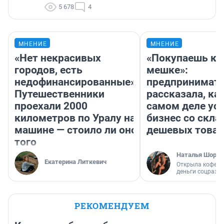
5 678
4
МНЕНИЕ
МНЕНИЕ
«Нет некрасивых
«Покупаешь ко
городов, есть
мешке»:
недофинансированные».
предпринимат
Путешественники
рассказала, как
проехали 2000
самом деле ус
километров по Уралу на
бизнес со скл
машине — стоило ли оно
дешевых това
того
Наталья Шорох
Екатерина Литкевич
Открыла кофейн
деньги соцразв
РЕКОМЕНДУЕМ