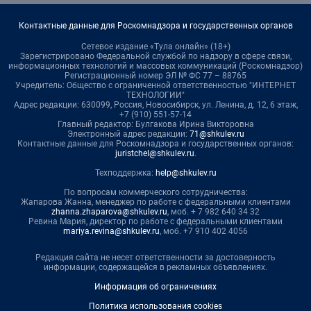
Контактные данные для Роскомнадзора и государственных органов
Сетевое издание «Тула онлайн» (18+)
Зарегистрировано Федеральной службой по надзору в сфере связи,
информационных технологий и массовых коммуникаций (Роскомнадзор)
Регистрационный номер ЭЛ № ФС 77 – 88765
Учредитель: Общество с ограниченной ответственностью "ИНТЕРНЕТ
ТЕХНОЛОГИИ"
Адрес редакции: 630099, Россия, Новосибирск, ул. Ленина, д. 12, 6 этаж,
+7 (910) 551-57-14
Главный редактор: Булгакова Ирина Викторовна
Электронный адрес редакции:
71@shkulev.ru
Контактные данные для Роскомнадзора и государственных органов:
juristchel@shkulev.ru
.
Техподдержка:
help@shkulev.ru
По вопросам коммерческого сотрудничества:
Жапарова Жанна, менеджер по работе с федеральными клиентами
zhanna.zhaparova@shkulev.ru
, моб. + 7 982 640 34 32
Ревина Мария, директор по работе с федеральными клиентами
mariya.revina@shkulev.ru
, моб. +7 910 402 4056
Редакция сайта не несет ответственности за достоверность
информации, содержащейся в рекламных объявлениях.
Информация об ограничениях
Политика использования cookies