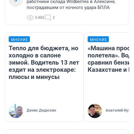
работники склада Wildberries в Алексине,
пострадавшем от ночного удара БПЛА
5 883
2
МНЕНИЕ
МНЕНИЕ
Тепло для бюджета, но
«Машина прост
холодно в салоне
полетела». Вод
зимой. Водитель 13 лет
сравнил бензин
ездит на электрокаре:
Казахстане и Р
плюсы и минусы
Денис Дедюхин
Анатолий Кузн