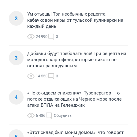
Ум отъешь! Три необычных рецепта
2
кабачковой икры от тульской кулинарки на
каждый день
24 990
3
Добавки будут требовать все! Три рецепта из
3
молодого картофеля, которые никого не
оставят равнодушным
14 553
3
«Не ожидаем снижения». Туроператор — о
4
потоке отдыхающих на Черное море после
атаки БПЛА на Геленджик
6 486
Обсудить
«Этот склад был моим домом»: что говорят
5