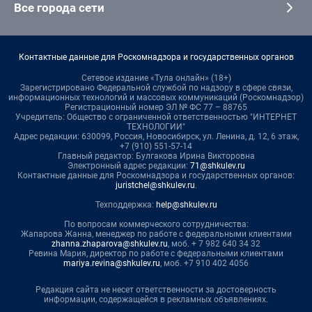
Все города сети
Контактные данные для Роскомнадзора и государственных органов
Сетевое издание «Тула онлайн» (18+)
Зарегистрировано Федеральной службой по надзору в сфере связи,
информационных технологий и массовых коммуникаций (Роскомнадзор)
Регистрационный номер ЭЛ № ФС 77 – 88765
Учредитель: Общество с ограниченной ответственностью "ИНТЕРНЕТ
ТЕХНОЛОГИИ"
Адрес редакции: 630099, Россия, Новосибирск, ул. Ленина, д. 12, 6 этаж,
+7 (910) 551-57-14
Главный редактор: Булгакова Ирина Викторовна
Электронный адрес редакции:
71@shkulev.ru
Контактные данные для Роскомнадзора и государственных органов:
juristchel@shkulev.ru
.
Техподдержка:
help@shkulev.ru
По вопросам коммерческого сотрудничества:
Жапарова Жанна, менеджер по работе с федеральными клиентами
zhanna.zhaparova@shkulev.ru
, моб. + 7 982 640 34 32
Ревина Мария, директор по работе с федеральными клиентами
mariya.revina@shkulev.ru
, моб. +7 910 402 4056
Редакция сайта не несет ответственности за достоверность
информации, содержащейся в рекламных объявлениях.