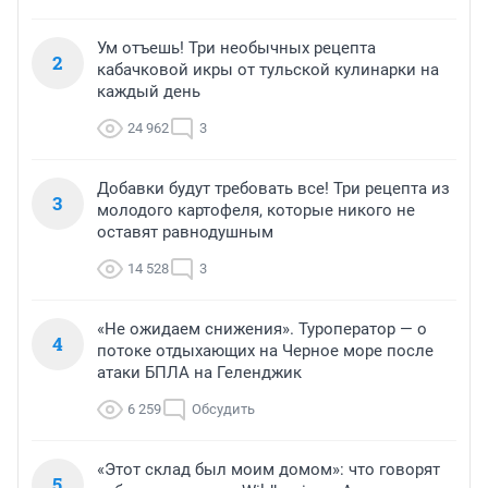
Ум отъешь! Три необычных рецепта
2
кабачковой икры от тульской кулинарки на
каждый день
24 962
3
Добавки будут требовать все! Три рецепта из
3
молодого картофеля, которые никого не
оставят равнодушным
14 528
3
«Не ожидаем снижения». Туроператор — о
4
потоке отдыхающих на Черное море после
атаки БПЛА на Геленджик
6 259
Обсудить
«Этот склад был моим домом»: что говорят
5