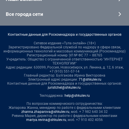
Все города сети
Контактные данные для Роскомнадзора и государственных органов
Сетевое издание «Тула онлайн» (18+)
Зарегистрировано Федеральной службой по надзору в сфере связи,
информационных технологий и массовых коммуникаций (Роскомнадзор)
Регистрационный номер ЭЛ № ФС 77 – 88765
Учредитель: Общество с ограниченной ответственностью "ИНТЕРНЕТ
ТЕХНОЛОГИИ"
Адрес редакции: 630099, Россия, Новосибирск, ул. Ленина, д. 12, 6 этаж,
+7 (910) 551-57-14
Главный редактор: Булгакова Ирина Викторовна
Электронный адрес редакции:
71@shkulev.ru
Контактные данные для Роскомнадзора и государственных органов:
juristchel@shkulev.ru
.
Техподдержка:
help@shkulev.ru
По вопросам коммерческого сотрудничества:
Жапарова Жанна, менеджер по работе с федеральными клиентами
zhanna.zhaparova@shkulev.ru
, моб. + 7 982 640 34 32
Ревина Мария, директор по работе с федеральными клиентами
mariya.revina@shkulev.ru
, моб. +7 910 402 4056