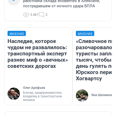
работники склада Wildberries в Алексине,
пострадавшем от ночного удара БПЛА
5 467
2
МНЕНИЕ
МНЕНИЕ
Наследие, которое
«Сливочное пи
чудом не развалилось:
разочаровало»
транспортный эксперт
туристы запла
разнес миф о «вечных»
тысяч, чтобы 
советских дорогах
день гулять по
Юрского перио
Хогвартсу
Олег Арефьев
Блогер, предприниматель,
Яна Шаламова
владелец в транспортном
бизнесе