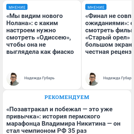
МНЕНИЕ
МНЕНИЕ
«Мы видим нового
«Финал не совпа
Нолана»: с каким
ожиданиями»: с
настроем нужно
смотреть филь
смотреть «Одиссею»,
«Старый орел» 
чтобы она не
большом экран
выглядела как фиаско
честная реценз
Надежда Губарь
Надежда Губарь
РЕКОМЕНДУЕМ
«Позавтракал и побежал — это уже
привычка»: история пермского
марафонца Владимира Никитина — он
стал чемпионом РФ 35 раз