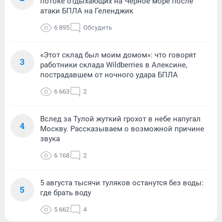
потоке отдыхающих на Черное море после
атаки БПЛА на Геленджик
6 895
Обсудить
«Этот склад был моим домом»: что говорят
3
работники склада Wildberries в Алексине,
пострадавшем от ночного удара БПЛА
6 663
2
Вслед за Тулой жуткий грохот в небе напугал
4
Москву. Рассказываем о возможной причине
звука
6 168
2
5 августа тысячи туляков останутся без воды:
5
где брать воду
5 662
4