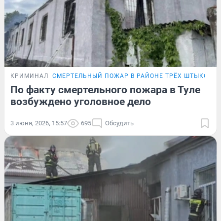
КРИМИНАЛ
СМЕРТЕЛЬНЫЙ ПОЖАР В РАЙОНЕ ТРЁХ ШТЫКОВ
В
По факту смертельного пожара в Туле
возбуждено уголовное дело
3 июня, 2026, 15:57
695
Обсудить