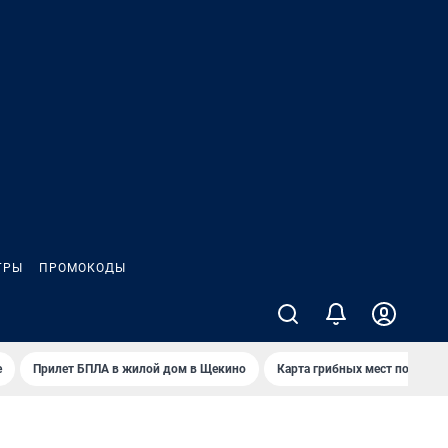
ГРЫ
ПРОМОКОДЫ
е
Прилет БПЛА в жилой дом в Щекино
Карта грибных мест под Туло