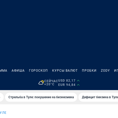
АММА
АФИША
ГОРОСКОП
КУРСЫ ВАЛЮТ
ПРОБКИ
ZODY
И
USD 82,17
СЕЙЧАС
+20°C
EUR 94,84
6
Стрельба в Туле: покушение на бизнесмена
Дефицит бензина в Тул
ТУЛЕ