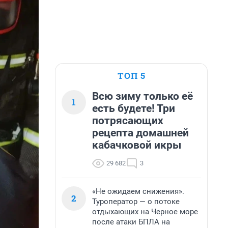
ТОП 5
Всю зиму только её
1
есть будете! Три
потрясающих
рецепта домашней
кабачковой икры
29 682
3
«Не ожидаем снижения».
2
Туроператор — о потоке
отдыхающих на Черное море
после атаки БПЛА на