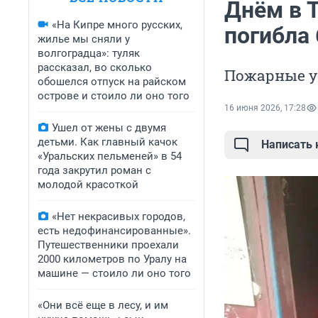
Днём в 
«На Кипре много русских,
погибла
жилье мы сняли у
волгоградца»: туляк
рассказал, во сколько
Пожарные ус
обошелся отпуск на райском
острове и стоило ли оно того
16 июня 2026, 17:28
Ушел от жены с двумя
детьми. Как главный качок
Написать
«Уральских пельменей» в 54
года закрутил роман с
молодой красоткой
«Нет некрасивых городов,
есть недофинансированные».
Путешественники проехали
2000 километров по Уралу на
машине — стоило ли оно того
«Они всё еще в лесу, и им