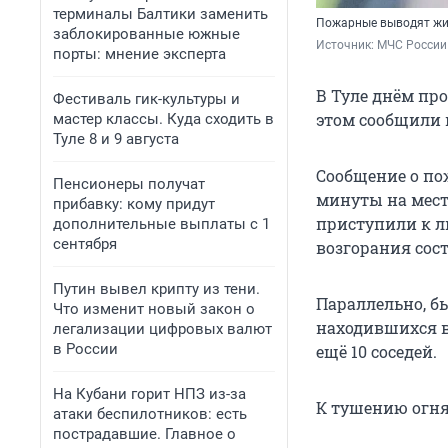
терминалы Балтики заменить
Пожарные выводят жи
заблокированные южные
Источник: 
МЧС России 
порты: мнение эксперта
В Туле днём пр
Фестиваль гик-культуры и
этом сообщили 
мастер классы. Куда сходить в
Туле 8 и 9 августа
Сообщение о пож
Пенсионеры получат
минуты на мест
прибавку: кому придут
приступили к л
дополнительные выплаты с 1
сентября
возгорания сос
Путин вывел крипту из тени.
Параллельно, б
Что изменит новый закон о
находившихся в
легализации цифровых валют
в России
ещё 10 соседей.
На Кубани горит НПЗ из-за
К тушению огня
атаки беспилотников: есть
пострадавшие. Главное о