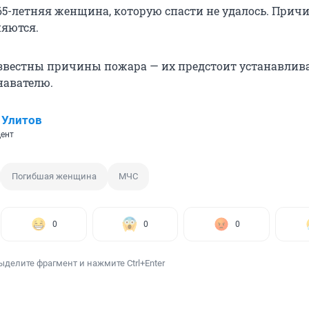
 65-летняя женщина, которую спасти не удалось. Прич
няются.
звестны причины пожара — их предстоит устанавлив
навателю.
 Улитов
ент
Погибшая женщина
МЧС
0
0
0
ыделите фрагмент и нажмите Ctrl+Enter