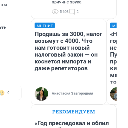
причине звука
ины
5 603
2
МНЕНИЕ
МНЕНИ
ать
Продашь за 3000, налог
«Нет 
возьмут с 4000. Что
городо
нам готовит новый
недоф
налоговый закон — он
Путеш
коснется импорта и
проех
даже репетиторов
килом
машин
того
0
Анастасия Завгородняя
РЕКОМЕНДУЕМ
«Год преследовал и облил