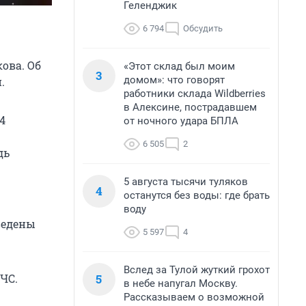
Геленджик
6 794
Обсудить
ова. Об
«Этот склад был моим
3
домом»: что говорят
.
работники склада Wildberries
в Алексине, пострадавшем
4
от ночного удара БПЛА
6 505
2
дь
5 августа тысячи туляков
4
останутся без воды: где брать
воду
ведены
5 597
4
Вслед за Тулой жуткий грохот
5
ЧС.
в небе напугал Москву.
Рассказываем о возможной