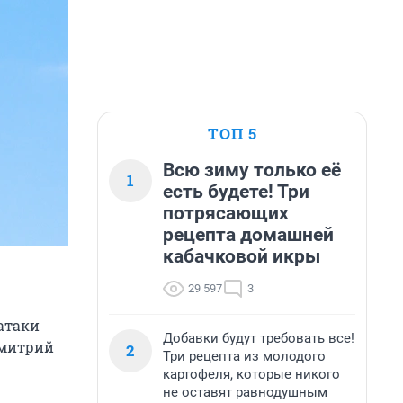
ТОП 5
Всю зиму только её
1
есть будете! Три
потрясающих
рецепта домашней
кабачковой икры
29 597
3
 атаки
Добавки будут требовать все!
Дмитрий
2
Три рецепта из молодого
картофеля, которые никого
не оставят равнодушным