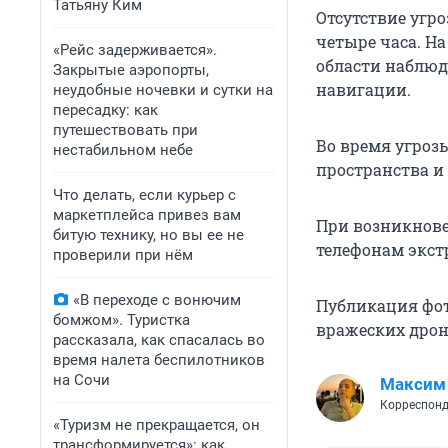
Татьяну Ким
Отсутствие угр
четыре часа. На
«Рейс задерживается».
области наблюд
Закрытые аэропорты,
навигации.
неудобные ночевки и сутки на
пересадку: как
путешествовать при
Во время угроз
нестабильном небе
пространства и
Что делать, если курьер с
маркетплейса привез вам
При возникнове
битую технику, но вы ее не
телефонам экстре
проверили при нём
«В переходе с вонючим
Публикация фот
бомжом». Туристка
вражеских дрон
рассказала, как спасалась во
время налета беспилотников
на Сочи
Максим
Корреспонд
«Туризм не прекращается, он
трансформируется»: как