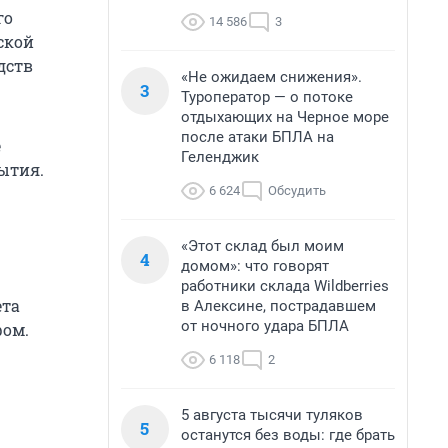
го
14 586
3
ской
дств
«Не ожидаем снижения».
3
Туроператор — о потоке
отдыхающих на Черное море
после атаки БПЛА на
е
Геленджик
ытия.
6 624
Обсудить
«Этот склад был моим
4
домом»: что говорят
работники склада Wildberries
ета
в Алексине, пострадавшем
от ночного удара БПЛА
фом.
6 118
2
5 августа тысячи туляков
5
останутся без воды: где брать