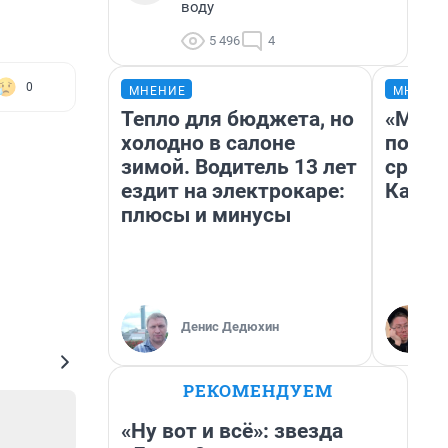
воду
5 496
4
0
МНЕНИЕ
МНЕНИ
Тепло для бюджета, но
«Маши
холодно в салоне
полет
зимой. Водитель 13 лет
сравн
ездит на электрокаре:
Казах
плюсы и минусы
Денис Дедюхин
РЕКОМЕНДУЕМ
«Ну вот и всё»: звезда