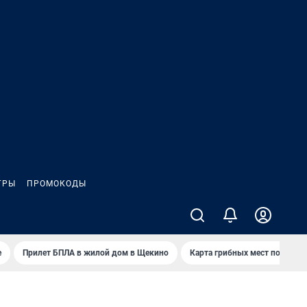
ГРЫ
ПРОМОКОДЫ
е
Прилет БПЛА в жилой дом в Щекино
Карта грибных мест под Туло