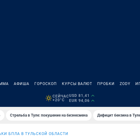
АММА
АФИША
ГОРОСКОП
КУРСЫ ВАЛЮТ
ПРОБКИ
ZODY
И
USD 81,41
СЕЙЧАС
+20°C
EUR 94,06
6
Стрельба в Туле: покушение на бизнесмена
Дефицит бензина в Тул
АКИ БПЛА В ТУЛЬСКОЙ ОБЛАСТИ