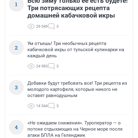
Всю зиму только её есть будете!
1
Три потрясающих рецепта
домашней кабачковой икры
29 549
3
Ум отъешь! Три необычных рецепта
2
кабачковой икры от тульской кулинарки на
каждый день
24 983
3
Добавки будут требовать все! Три рецепта из
3
молодого картофеля, которые никого не
оставят равнодушным
14 544
3
«Не ожидаем снижения». Туроператор — о
4
потоке отдыхающих на Черное море после
атаки БПЛА на Геленджик