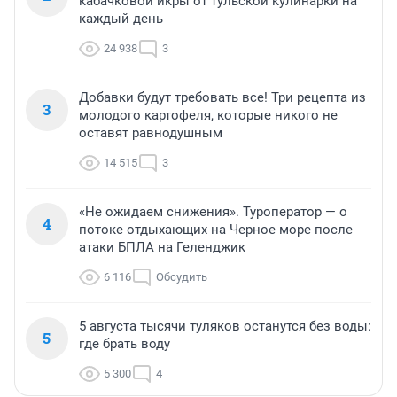
кабачковой икры от тульской кулинарки на
каждый день
24 938
3
Добавки будут требовать все! Три рецепта из
3
молодого картофеля, которые никого не
оставят равнодушным
14 515
3
«Не ожидаем снижения». Туроператор — о
4
потоке отдыхающих на Черное море после
атаки БПЛА на Геленджик
6 116
Обсудить
5 августа тысячи туляков останутся без воды:
5
где брать воду
5 300
4