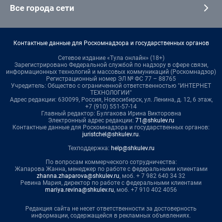
Все города сети
Контактные данные для Роскомнадзора и государственных органов
Сетевое издание «Тула онлайн» (18+)
Зарегистрировано Федеральной службой по надзору в сфере связи,
информационных технологий и массовых коммуникаций (Роскомнадзор)
Регистрационный номер ЭЛ № ФС 77 – 88765
Учредитель: Общество с ограниченной ответственностью "ИНТЕРНЕТ
ТЕХНОЛОГИИ"
Адрес редакции: 630099, Россия, Новосибирск, ул. Ленина, д. 12, 6 этаж,
+7 (910) 551-57-14
Главный редактор: Булгакова Ирина Викторовна
Электронный адрес редакции:
71@shkulev.ru
Контактные данные для Роскомнадзора и государственных органов:
juristchel@shkulev.ru
.
Техподдержка:
help@shkulev.ru
По вопросам коммерческого сотрудничества:
Жапарова Жанна, менеджер по работе с федеральными клиентами
zhanna.zhaparova@shkulev.ru
, моб. + 7 982 640 34 32
Ревина Мария, директор по работе с федеральными клиентами
mariya.revina@shkulev.ru
, моб. +7 910 402 4056
Редакция сайта не несет ответственности за достоверность
информации, содержащейся в рекламных объявлениях.