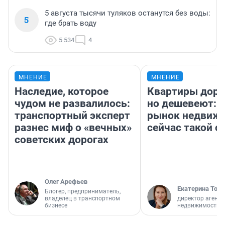
5 августа тысячи туляков останутся без воды:
5
где брать воду
5 534
4
МНЕНИЕ
МНЕНИЕ
Наследие, которое
Квартиры дор
чудом не развалилось:
но дешевеют: 
транспортный эксперт
рынок недвиж
разнес миф о «вечных»
сейчас такой 
советских дорогах
Олег Арефьев
Екатерина Торо
Блогер, предприниматель,
владелец в транспортном
директор агентс
бизнесе
недвижимости