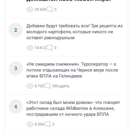
29 633
3
Добавки будут требовать все! Три рецепта из
2
молодого картофеля, которые никого не
оставят равнодушным
14 612
3
«Не ожидаем снижения». Туроператор — о
3
потоке отдыхающих на Черное море после
атаки БПЛА на Геленджик
6 723
Обсудить
«Этот склад был моим домом»: что говорят
4
работники склада Wildberries в Алексине,
пострадавшем от ночного удара БПЛА
6 354
2