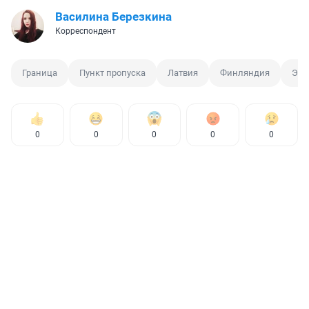
Василина Березкина
Корреспондент
Граница
Пункт пропуска
Латвия
Финляндия
Эст
0
0
0
0
0