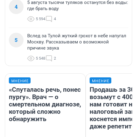
5 августа тысячи туляков останутся без воды:
4
где брать воду
5 594
4
Вслед за Тулой жуткий грохот в небе напугал
5
Москву. Рассказываем о возможной
причине звука
5 548
2
МНЕНИЕ
МНЕНИЕ
«Спуталась речь, понес
Продашь за 300
пургу». Врач — о
возьмут с 4000
смертельном диагнозе,
нам готовит н
который сложно
налоговый зако
обнаружить
коснется импор
даже репетито