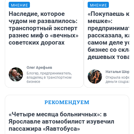
МНЕНИЕ
МНЕНИЕ
Наследие, которое
«Покупаешь ко
чудом не развалилось:
мешке»:
транспортный эксперт
предпринимат
разнес миф о «вечных»
рассказала, как
советских дорогах
самом деле ус
бизнес со скл
дешевых това
Олег Арефьев
Наталья Шорох
Блогер, предприниматель,
владелец в транспортном
Открыла кофейн
бизнесе
деньги соцразв
РЕКОМЕНДУЕМ
«Четыре месяца больничных»: в
Ярославле автомобилист изувечил
пассажира «Яавтобуса»