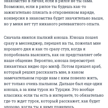
знакомство в личке, если в рилсе не ты сама.
Возможно, если в рилсе ты будешь как-то
зажигательно плясать в откровенном наряде,
конверсия в знакомства будет значительно выше,
но у меня нет тут никакого релевантного опыта.
Сначала явился пылкий юноша. Юноша пошел
сразу в мессенджер, перешел на ты, пожелал мне
хорошего дня и как-то сразу стух, когда я
попробовала выяснить, как он представляет себе
наше общение. Вероятно, юноша пересмотрел
пикантных видео про милф. Потом пришел араб,
который решил рассказать мне, в каком
замечательном городе нам с ним повезло жить,
вот только очень пыльном. Дальше был еще один
юноша, а за ним турок из Турции. Это вообще
классика: если ты есть в интернете, то обязательно
где-то ждет турок, который расскажет, как будет
здорово, когда ты к нему приедешь.