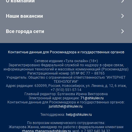
О компании
Наши вакансии
Все города сети
Контактные данные для Роскомнадзора и государственных органов
Сетевое издание «Тула онлайн» (18+)
Зарегистрировано Федеральной службой по надзору в сфере связи,
информационных технологий и массовых коммуникаций (Роскомнадзор)
Регистрационный номер ЭЛ № ФС 77 – 88765
Учредитель: Общество с ограниченной ответственностью "ИНТЕРНЕТ
ТЕХНОЛОГИИ"
Адрес редакции: 630099, Россия, Новосибирск, ул. Ленина, д. 12, 6 этаж,
+7 (910) 551-57-14
Главный редактор: Булгакова Ирина Викторовна
Электронный адрес редакции:
71@shkulev.ru
Контактные данные для Роскомнадзора и государственных органов:
juristchel@shkulev.ru
.
Техподдержка:
help@shkulev.ru
По вопросам коммерческого сотрудничества:
Жапарова Жанна, менеджер по работе с федеральными клиентами
zhanna.zhaparova@shkulev.ru
, моб. + 7 982 640 34 32