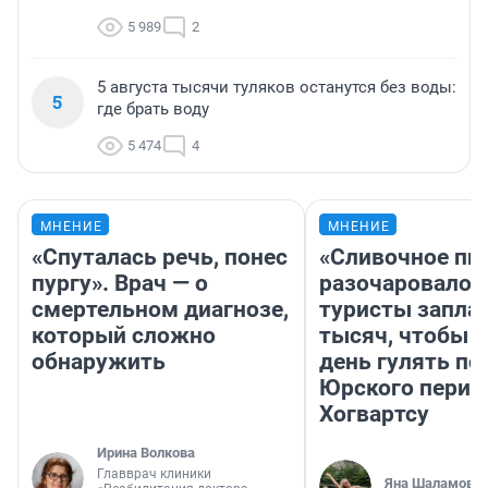
5 989
2
5 августа тысячи туляков останутся без воды:
5
где брать воду
5 474
4
МНЕНИЕ
МНЕНИЕ
«Спуталась речь, понес
«Сливочное пи
пургу». Врач — о
разочаровало»
смертельном диагнозе,
туристы запла
который сложно
тысяч, чтобы 
обнаружить
день гулять по
Юрского перио
Хогвартсу
Ирина Волкова
Главврач клиники
Яна Шаламова