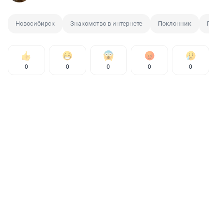
Новосибирск
Знакомство в интернете
Поклонник
По
0
0
0
0
0