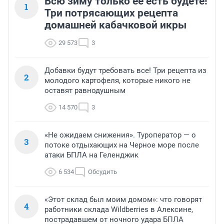
Всю зиму только её есть будете!
1
Три потрясающих рецепта
домашней кабачковой икры
29 573
3
Добавки будут требовать все! Три рецепта из
2
молодого картофеля, которые никого не
оставят равнодушным
14 570
3
«Не ожидаем снижения». Туроператор — о
3
потоке отдыхающих на Черное море после
атаки БПЛА на Геленджик
6 534
Обсудить
«Этот склад был моим домом»: что говорят
4
работники склада Wildberries в Алексине,
пострадавшем от ночного удара БПЛА