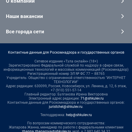
О компании
Наши вакансии
Все города сети
Контактные данные для Роскомнадзора и государственных органов
Сетевое издание «Тула онлайн» (18+)
Зарегистрировано Федеральной службой по надзору в сфере связи,
информационных технологий и массовых коммуникаций (Роскомнадзор)
Регистрационный номер ЭЛ № ФС 77 – 88765
Учредитель: Общество с ограниченной ответственностью "ИНТЕРНЕТ
ТЕХНОЛОГИИ"
Адрес редакции: 630099, Россия, Новосибирск, ул. Ленина, д. 12, 6 этаж,
+7 (910) 551-57-14
Главный редактор: Булгакова Ирина Викторовна
Электронный адрес редакции:
71@shkulev.ru
Контактные данные для Роскомнадзора и государственных органов:
juristchel@shkulev.ru
.
Техподдержка:
help@shkulev.ru
По вопросам коммерческого сотрудничества:
Жапарова Жанна, менеджер по работе с федеральными клиентами
zhanna.zhaparova@shkulev.ru
, моб. + 7 982 640 34 32