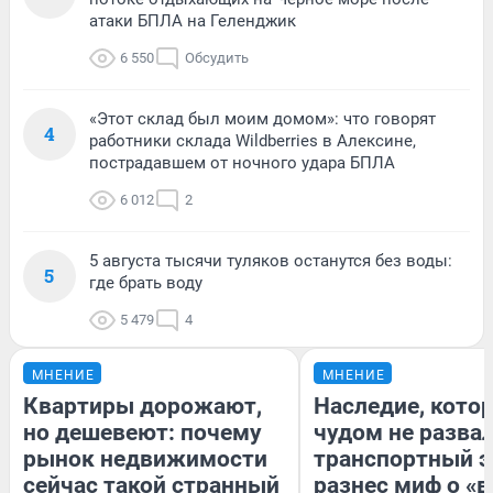
атаки БПЛА на Геленджик
6 550
Обсудить
«Этот склад был моим домом»: что говорят
4
работники склада Wildberries в Алексине,
пострадавшем от ночного удара БПЛА
6 012
2
5 августа тысячи туляков останутся без воды:
5
где брать воду
5 479
4
МНЕНИЕ
МНЕНИЕ
Квартиры дорожают,
Наследие, кото
но дешевеют: почему
чудом не разва
рынок недвижимости
транспортный э
сейчас такой странный
разнес миф о «