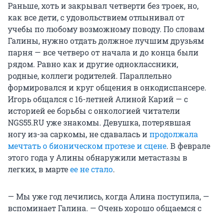
Раньше, хоть и закрывал четверти без троек, но,
как все дети, с удовольствием отлынивал от
учебы по любому возможному поводу. По словам
Галины, нужно отдать должное лучшим друзьям
парня — все четверо от начала и до конца были
рядом. Равно как и другие одноклассники,
родные, коллеги родителей. Параллельно
формировался и круг общения в онкодиспансере.
Игорь общался с 16-летней Алиной Карий — с
историей ее борьбы с онкологией читатели
NGS55.RU уже знакомы. Девушка, потерявшая
ногу из-за саркомы, не сдавалась и
продолжала
мечтать о бионическом протезе и сцене
. В феврале
этого года у Алины обнаружили метастазы в
легких, в марте
ее не стало
.
— Мы уже год лечились, когда Алина поступила, —
вспоминает Галина. — Очень хорошо общаемся с