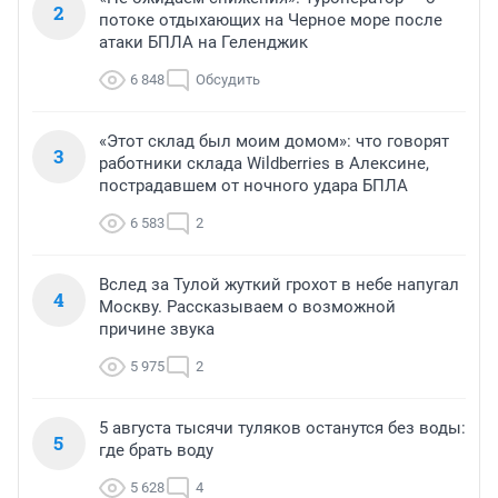
2
потоке отдыхающих на Черное море после
атаки БПЛА на Геленджик
6 848
Обсудить
«Этот склад был моим домом»: что говорят
3
работники склада Wildberries в Алексине,
пострадавшем от ночного удара БПЛА
6 583
2
Вслед за Тулой жуткий грохот в небе напугал
4
Москву. Рассказываем о возможной
причине звука
5 975
2
5 августа тысячи туляков останутся без воды:
5
где брать воду
5 628
4