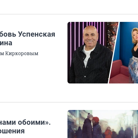
бовь Успенская
ина
пом Киркоровым
 нами обоими».
ношения