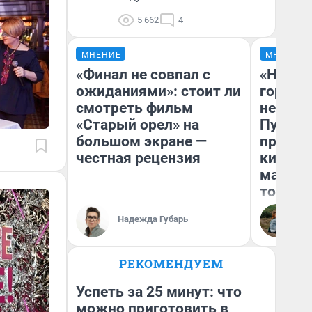
5 662
4
МНЕНИЕ
МНЕНИЕ
«Финал не совпал с
«Нет н
ожиданиями»: стоит ли
городов
смотреть фильм
недофи
«Старый орел» на
Путеше
большом экране —
проеха
честная рецензия
киломе
машине
того
Надежда Губарь
Ек
РЕКОМЕНДУЕМ
Успеть за 25 минут: что
можно приготовить в