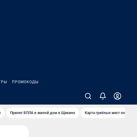
ГРЫ
ПРОМОКОДЫ
е
Прилет БПЛА в жилой дом в Щекино
Карта грибных мест под Туло