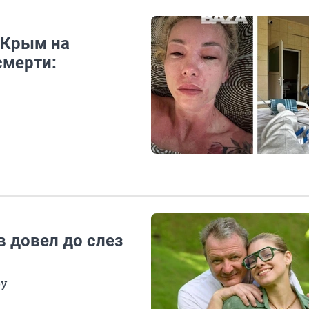
 Крым на
смерти:
 довел до слез
оу