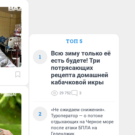
ТОП 5
Всю зиму только её
1
есть будете! Три
потрясающих
рецепта домашней
кабачковой икры
29 752
3
«Не ожидаем снижения».
2
Туроператор — о потоке
отдыхающих на Черное море
после атаки БПЛА на
Геленджик