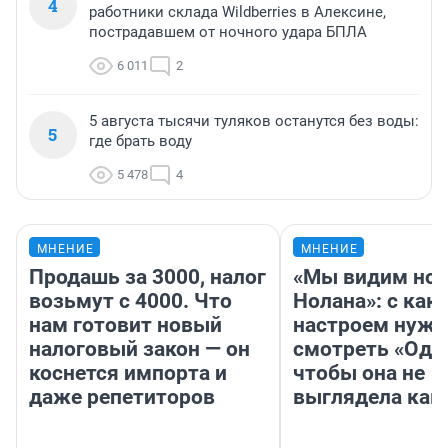
4
работники склада Wildberries в Алексине,
пострадавшем от ночного удара БПЛА
6 011
2
5 августа тысячи туляков останутся без воды:
5
где брать воду
5 478
4
МНЕНИЕ
МНЕНИЕ
Продашь за 3000, налог
«Мы видим нов
возьмут с 4000. Что
Нолана»: с как
нам готовит новый
настроем нужн
налоговый закон — он
смотреть «Оди
коснется импорта и
чтобы она не
даже репетиторов
выглядела как