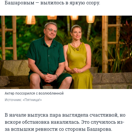
Башаровым — вылилось в яркую ссору.
Актер поссорился с возлюбленной
Источник: 
«Пятница!»
В начале выпуска пара выглядела счастливой, но
вскоре обстановка накалилась. Это случилось из-
за вспышки ревности со стороны Башарова.