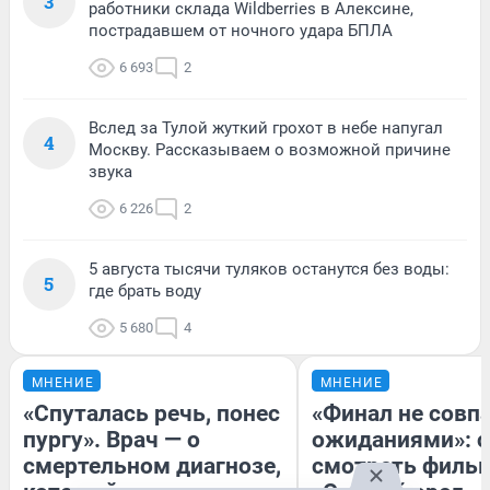
3
работники склада Wildberries в Алексине,
пострадавшем от ночного удара БПЛА
6 693
2
Вслед за Тулой жуткий грохот в небе напугал
4
Москву. Рассказываем о возможной причине
звука
6 226
2
5 августа тысячи туляков останутся без воды:
5
где брать воду
5 680
4
МНЕНИЕ
МНЕНИЕ
«Спуталась речь, понес
«Финал не совпа
пургу». Врач — о
ожиданиями»: с
смертельном диагнозе,
смотреть филь