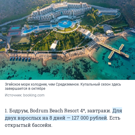
Эгейское море холоднее, чем Средиземное. Купальный сезон здесь
завершается в октябре
Источник: 
booking.com
1. Бодрум, Bodrum Beach Resort 4*, завтраки.
Для
двух взрослых на
8 дней
—
127 000 рублей
. Есть
открытый бассейн.