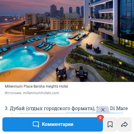
Millennium Place Barsha Heights Hotel
Источник: 
millenniumhotels.com
3. Дубай (отдых городского формата), Stella Di Mare
Dubai Marina 5*, завтрак.
Для двух взрослых на 7
0
дней — 125 000 рублей
. Есть два бассейна, спа.
Комментарии