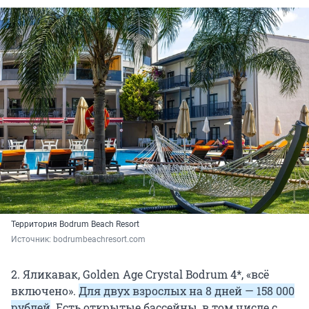
Территория Bodrum Beach Resort
Источник: 
bodrumbeachresort.com
2. Яликавак, Golden Age Crystal Bodrum 4*, «всё
включено».
Для двух взрослых на 8 дней — 158 000
рублей
. Есть открытые бассейны, в том числе с