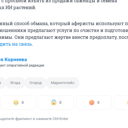
 с просьбой изъять из продажи саженцы и семена
х ИИ растений.
енный способ обмана, который аферисты используют 
 мошенники предлагают услуги по очистке и подготов
зимы. Они предлагают жертве внести предоплату, пос
дить на связь
.
я Корнеева
ент оперативной редакции
е
Ягода
Огород
Маркетплейс
0
0
0
ыделите фрагмент и нажмите Ctrl+Enter