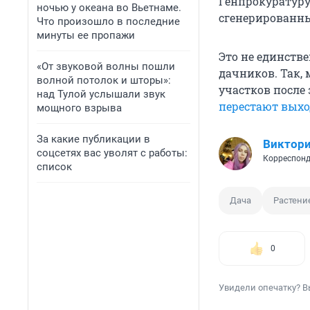
Генпрокуратуру
ночью у океана во Вьетнаме.
сгенерированны
Что произошло в последние
минуты ее пропажи
Это не единств
«От звуковой волны пошли
дачников. Так,
волной потолок и шторы»:
участков после 
над Тулой услышали звук
перестают выхо
мощного взрыва
За какие публикации в
Виктори
соцсетях вас уволят с работы:
Корреспонд
список
Дача
Растени
0
Увидели опечатку? В