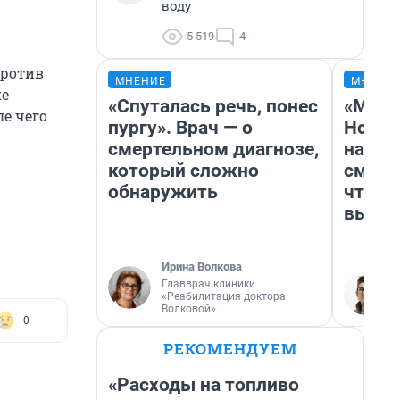
воду
5 519
4
против
МНЕНИЕ
МНЕНИ
ке
«Спуталась речь, понес
«Мы в
ле чего
пургу». Врач — о
Нолан
смертельном диагнозе,
настр
который сложно
смотр
обнаружить
чтобы
выгля
Ирина Волкова
Главврач клиники
«Реабилитация доктора
Волковой»
0
РЕКОМЕНДУЕМ
«Расходы на топливо