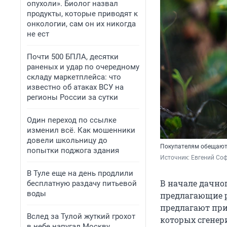
опухоли». Биолог назвал
продукты, которые приводят к
онкологии, сам он их никогда
не ест
Почти 500 БПЛА, десятки
раненых и удар по очередному
складу маркетплейса: что
известно об атаках ВСУ на
регионы России за сутки
Один переход по ссылке
изменил всё. Как мошенники
довели школьницу до
Покупателям обещают 
попытки поджога здания
Источник: 
Евгений Соф
В Туле еще на день продлили
В начале дачно
бесплатную раздачу питьевой
воды
предлагающие р
предлагают при
Вслед за Тулой жуткий грохот
которых сгенер
в небе напугал Москву.