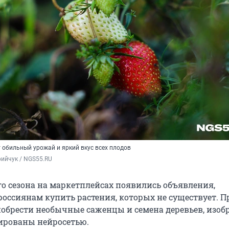
обильный урожай и яркий вкус всех плодов
ийчук / NGS55.RU
го сезона на маркетплейсах появились объявления,
оссиянам купить растения, которых не существует. 
обрести необычные саженцы и семена деревьев, изо
ированы нейросетью.