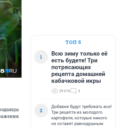
ТОП 5
Всю зиму только её
1
есть будете! Три
потрясающих
рецепта домашней
кабачковой икры
29 616
3
Добавки будут требовать все!
Продавцы
2
Три рецепта из молодого
бражения
картофеля, которые никого
не оставят равнодушным