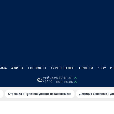
АММА
АФИША
ГОРОСКОП
КУРСЫ ВАЛЮТ
ПРОБКИ
ZODY
И
USD 81,41
СЕЙЧАС
+31°C
EUR 94,06
6
Стрельба в Туле: покушение на бизнесмена
Дефицит бензина в Тул