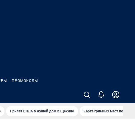
ГРЫ
ПРОМОКОДЫ
е
Прилет БПЛА в жилой дом в Щекино
Карта грибных мест под Туло