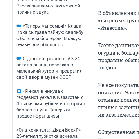
Рассказываем о возможной
причине звука
В объявлениях 
«тигровых груш
«Теперь мы семья!» Клава
«Известия».
Кока сыграла тайную свадьбу
с богатым блогером. В какую
сумму всё обошлось
Также дачникам
огурца и болга
С детства грезил о ГАЗ-24:
продавцы обещ
автоплюшкин переехал в
плодов.
маленький хутор и превратил
свой двор в музей СССР
Не все покупате
«Я ехал в никуда»:
описание. Часть
геодезист уехал в Казахстан с
отзывах пользо
4 тысячами рублей и построил
гнилые саженцы
бизнес с нуля. Теперь он
их экзотически
продает франшизы
«Она крикнула: „Дядя Боря!“»
Общественная п
25-летняя туристка исчезла