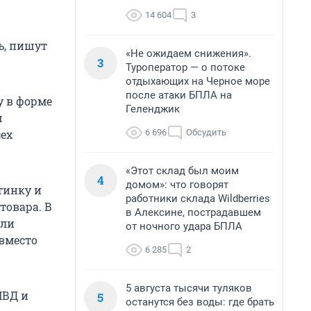
14 604
3
ь, пишут
«Не ожидаем снижения».
3
Туроператор — о потоке
отдыхающих на Черное море
после атаки БПЛА на
у в форме
Геленджик
м
6 696
Обсудить
ех
«Этот склад был моим
4
домом»: что говорят
тинку и
работники склада Wildberries
товара. В
в Алексине, пострадавшем
или
от ночного удара БПЛА
вместо
6 285
2
5 августа тысячи туляков
МВД и
5
останутся без воды: где брать