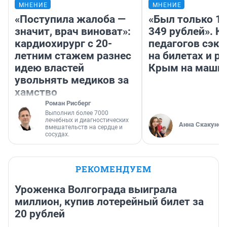
МНЕНИЕ
МНЕНИЕ
«Поступила жалоба —
«Был только 10
значит, врач виноват»:
349 рублей». К
кардиохирург с 20-
педагогов сэк
летним стажем разнес
на билетах и р
идею властей
Крым на маши
увольнять медиков за
хамство
Роман Рисберг
Выполнил более 7000
лечебных и диагностических
Анна Скакунов
вмешательств на сердце и
сосудах.
РЕКОМЕНДУЕМ
Уроженка Волгограда выиграла
миллион, купив лотерейный билет за
20 рублей