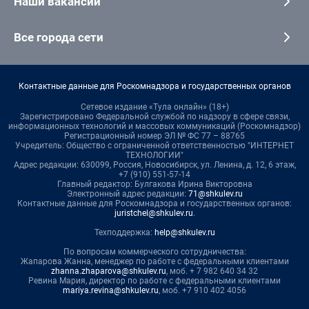
Наши вакансии
Все города сети
Контактные данные для Роскомнадзора и государственных органов
Сетевое издание «Тула онлайн» (18+)
Зарегистрировано Федеральной службой по надзору в сфере связи,
информационных технологий и массовых коммуникаций (Роскомнадзор)
Регистрационный номер ЭЛ № ФС 77 – 88765
Учредитель: Общество с ограниченной ответственностью "ИНТЕРНЕТ
ТЕХНОЛОГИИ"
Адрес редакции: 630099, Россия, Новосибирск, ул. Ленина, д. 12, 6 этаж,
+7 (910) 551-57-14
Главный редактор: Булгакова Ирина Викторовна
Электронный адрес редакции:
71@shkulev.ru
Контактные данные для Роскомнадзора и государственных органов:
juristchel@shkulev.ru
.
Техподдержка:
help@shkulev.ru
По вопросам коммерческого сотрудничества:
Жапарова Жанна, менеджер по работе с федеральными клиентами
zhanna.zhaparova@shkulev.ru
, моб. + 7 982 640 34 32
Ревина Мария, директор по работе с федеральными клиентами
mariya.revina@shkulev.ru
, моб. +7 910 402 4056