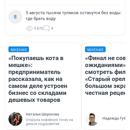
5 августа тысячи туляков останутся без воды:
5
где брать воду
5 670
4
МНЕНИЕ
МНЕНИЕ
«Покупаешь кота в
«Финал не совп
мешке»:
ожиданиями»: 
предприниматель
смотреть фил
рассказала, как на
«Старый орел» 
самом деле устроен
большом экран
бизнес со складами
честная рецен
дешевых товаров
Наталья Шорохова
Надежда Губар
Открыла кофейную точку на
деньги соцразвития