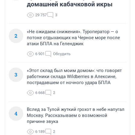
домашней кабачковой икры
29 757
3
«Не ожидаем снижения». Туроператор — о
2
потоке отдыхающих на Черное море после
атаки БПЛА на Геленджик
6 901
Обсудить
«Этот склад был моим домом»: что говорят
3
работники склада Wildberries в Алексине,
пострадавшем от ночного удара БПЛА
6 668
2
Вслед за Тулой жуткий грохот в небе напугал
4
Москву. Рассказываем о возможной
причине звука
6 189
2