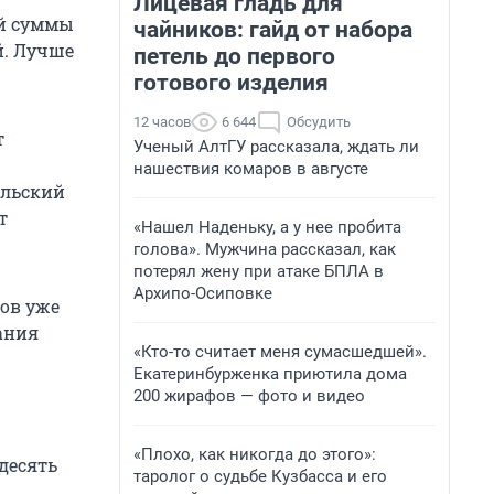
Лицевая гладь для
ой суммы
чайников: гайд от набора
й. Лучше
петель до первого
готового изделия
12 часов
6 644
Обсудить
т
Ученый АлтГУ рассказала, ждать ли
нашествия комаров в августе
ельский
т
«Нашел Наденьку, а у нее пробита
голова». Мужчина рассказал, как
потерял жену при атаке БПЛА в
Архипо-Осиповке
тов уже
ания
«Кто-то считает меня сумасшедшей».
Екатеринбурженка приютила дома
200 жирафов — фото и видео
«Плохо, как никогда до этого»:
десять
таролог о судьбе Кузбасса и его