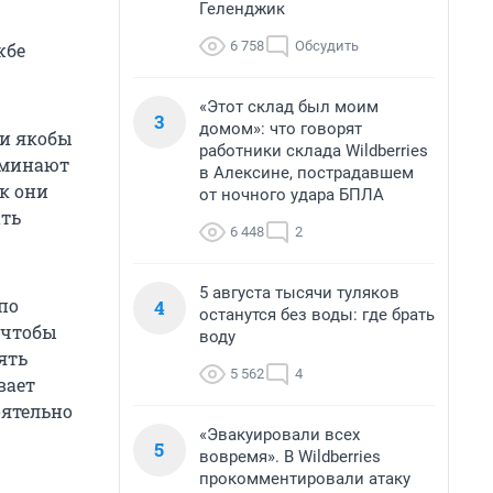
Геленджик
6 758
Обсудить
жбе
«Этот склад был моим
3
домом»: что говорят
ии якобы
работники склада Wildberries
оминают
в Алексине, пострадавшем
к они
от ночного удара БПЛА
ать
6 448
2
5 августа тысячи туляков
по
4
останутся без воды: где брать
 чтобы
воду
ять
5 562
4
вает
оятельно
«Эвакуировали всех
5
вовремя». В Wildberries
прокомментировали атаку