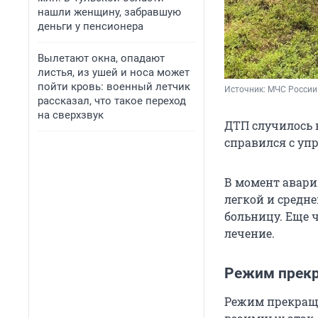
нашли женщину, забравшую
деньги у пенсионера
Вылетают окна, опадают
листья, из ушей и носа может
пойти кровь: военный летчик
Источник: 
МЧС России 
рассказал, что такое переход
на сверхзвук
ДТП случилось н
справился с уп
В момент авари
легкой и средн
больницу. Еще 
лечение.
Режим прекр
Режим прекраще