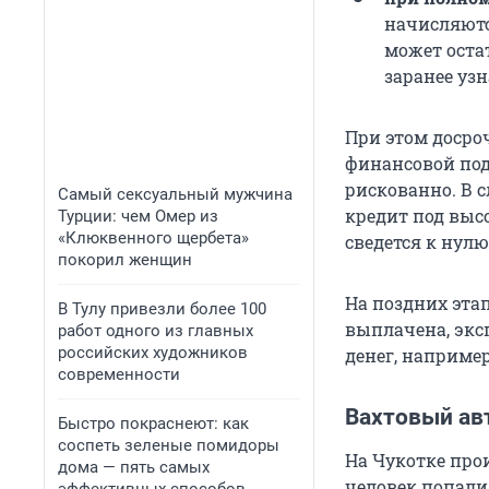
начисляютс
может оста
заранее уз
При этом досро
финансовой под
рискованно. В 
Самый сексуальный мужчина
кредит под выс
Турции: чем Омер из
«Клюквенного щербета»
сведется к нулю
покорил женщин
На поздних эта
В Тулу привезли более 100
выплачена, экс
работ одного из главных
российских художников
денег, например
современности
Вахтовый ав
Быстро покраснеют: как
соспеть зеленые помидоры
На Чукотке про
дома — пять самых
человек попали 