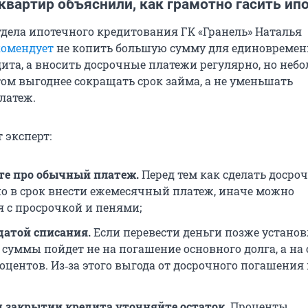
вартир объяснили, как грамотно гасить ип
тдела ипотечного кредитования ГК «Гранель» Наталья
комендует
не копить большую сумму для единовремен
ита, а вносить досрочные платежи регулярно, но не
том выгоднее сокращать срок займа, а не уменьшать
латеж.
т эксперт:
те про обычный платеж.
Перед тем как сделать досро
но в срок внести ежемесячный платеж, иначе можно
я с просрочкой и пенями;
 датой списания.
Если перевести деньги позже устано
 суммы пойдет не на погашение основного долга, а на
оцентов. Из‑за этого выгода от досрочного погашения
 закрытии кредита уточняйте остаток.
Проценты