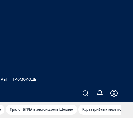
ГРЫ
ПРОМОКОДЫ
е
Прилет БПЛА в жилой дом в Щекино
Карта грибных мест под Туло