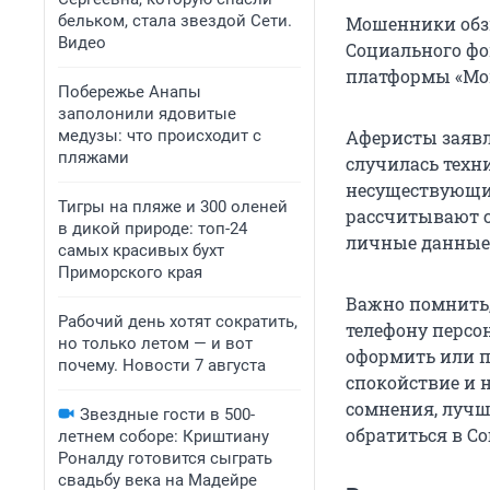
бельком, стала звездой Сети.
Мошенники обзв
Видео
Социального фо
платформы «Мош
Побережье Анапы
заполонили ядовитые
медузы: что происходит с
Аферисты заявл
пляжами
случилась техн
несуществующие
Тигры на пляже и 300 оленей
рассчитывают с
в дикой природе: топ-24
личные данные,
самых красивых бухт
Приморского края
Важно помнить,
Рабочий день хотят сократить,
телефону персо
но только летом — и вот
оформить или п
почему. Новости 7 августа
спокойствие и 
сомнения, лучше
Звездные гости в 500-
обратиться в С
летнем соборе: Криштиану
Роналду готовится сыграть
свадьбу века на Мадейре