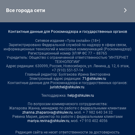
Все города сети
Контактные данные для Роскомнадзора и государственных органов
Сетевое издание «Тула онлайн» (18+)
Зарегистрировано Федеральной службой по надзору в сфере связи,
информационных технологий и массовых коммуникаций (Роскомнадзор)
Регистрационный номер ЭЛ № ФС 77 – 88765
Учредитель: Общество с ограниченной ответственностью "ИНТЕРНЕТ
ТЕХНОЛОГИИ"
Адрес редакции: 630099, Россия, Новосибирск, ул. Ленина, д. 12, 6 этаж,
+7 (910) 551-57-14
Главный редактор: Булгакова Ирина Викторовна
Электронный адрес редакции:
71@shkulev.ru
Контактные данные для Роскомнадзора и государственных органов:
juristchel@shkulev.ru
.
Техподдержка:
help@shkulev.ru
По вопросам коммерческого сотрудничества:
Жапарова Жанна, менеджер по работе с федеральными клиентами
zhanna.zhaparova@shkulev.ru
, моб. + 7 982 640 34 32
Ревина Мария, директор по работе с федеральными клиентами
mariya.revina@shkulev.ru
, моб. +7 910 402 4056
Редакция сайта не несет ответственности за достоверность