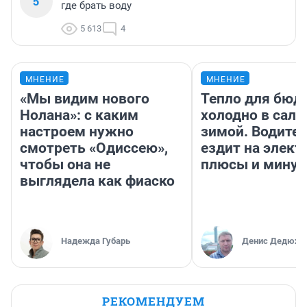
5
где брать воду
5 613
4
МНЕНИЕ
МНЕНИЕ
«Мы видим нового
Тепло для бюд
Нолана»: с каким
холодно в сало
настроем нужно
зимой. Водител
смотреть «Одиссею»,
ездит на элект
чтобы она не
плюсы и мину
выглядела как фиаско
Надежда Губарь
Денис Дедюхи
РЕКОМЕНДУЕМ