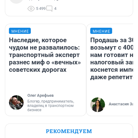
5 499
4
МНЕНИЕ
МНЕНИЕ
Наследие, которое
Продашь за 300
чудом не развалилось:
возьмут с 4000
транспортный эксперт
нам готовит н
разнес миф о «вечных»
налоговый зако
советских дорогах
коснется импор
даже репетито
Олег Арефьев
Блогер, предприниматель,
Анастасия Зав
владелец в транспортном
бизнесе
РЕКОМЕНДУЕМ