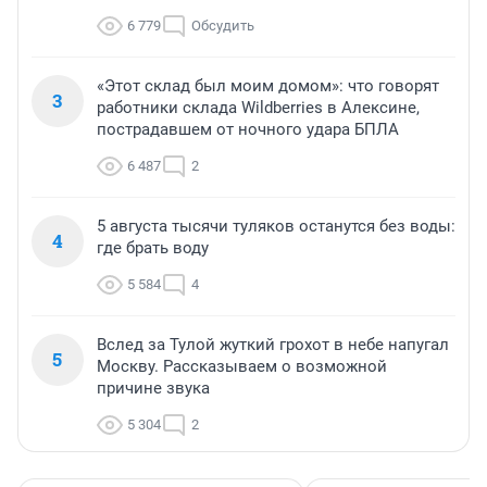
6 779
Обсудить
«Этот склад был моим домом»: что говорят
3
работники склада Wildberries в Алексине,
пострадавшем от ночного удара БПЛА
6 487
2
5 августа тысячи туляков останутся без воды:
4
где брать воду
5 584
4
Вслед за Тулой жуткий грохот в небе напугал
5
Москву. Рассказываем о возможной
причине звука
5 304
2