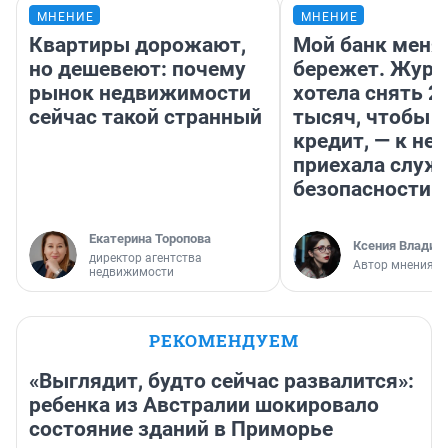
МНЕНИЕ
МНЕНИЕ
Квартиры дорожают,
Мой банк меня
но дешевеют: почему
бережет. Журн
рынок недвижимости
хотела снять 2
сейчас такой странный
тысяч, чтобы п
кредит, — к не
приехала служ
безопасности
Екатерина Торопова
Ксения Владим
директор агентства
Автор мнения
недвижимости
РЕКОМЕНДУЕМ
«Выглядит, будто сейчас развалится»:
ребенка из Австралии шокировало
состояние зданий в Приморье