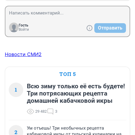
Гость
Отправить
Войти
Новости СМИ2
ТОП 5
Всю зиму только её есть будете!
1
Три потрясающих рецепта
домашней кабачковой икры
29 482
3
Ум отъешь! Три необычных рецепта
2
кабачковой икры от тульской кулинарки на