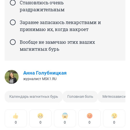
Становлюсь очень
раздражительным
Заранее запасаюсь лекарствами и
принимаю их, когда накроет
Вообще не замечаю этих ваших
магнитных бурь
Анна Голубницкая
журналист MSK1.RU
Календарь магнитных бурь
Головная боль
Метеозависим
0
0
0
0
0