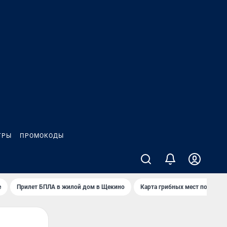
ГРЫ
ПРОМОКОДЫ
е
Прилет БПЛА в жилой дом в Щекино
Карта грибных мест под Туло