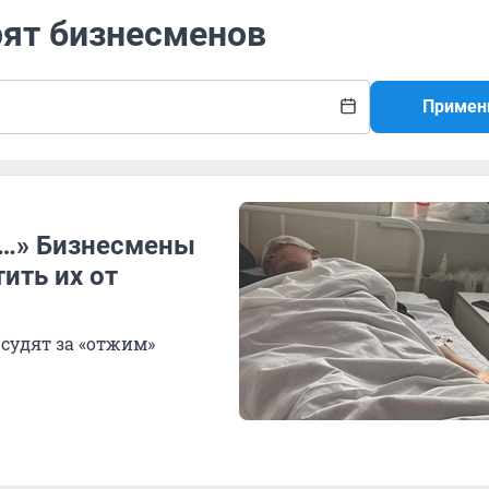
рят бизнесменов
Примен
ь…» Бизнесмены
ить их от
 судят за «отжим»