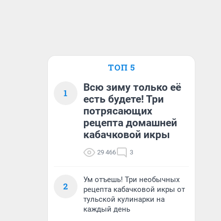
ТОП 5
Всю зиму только её
1
есть будете! Три
потрясающих
рецепта домашней
кабачковой икры
29 466
3
Ум отъешь! Три необычных
2
рецепта кабачковой икры от
тульской кулинарки на
каждый день