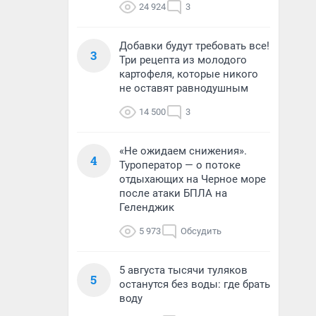
24 924
3
Добавки будут требовать все!
3
Три рецепта из молодого
картофеля, которые никого
не оставят равнодушным
14 500
3
«Не ожидаем снижения».
4
Туроператор — о потоке
отдыхающих на Черное море
после атаки БПЛА на
Геленджик
5 973
Обсудить
5 августа тысячи туляков
5
останутся без воды: где брать
воду