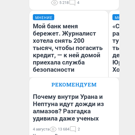
5 218
4
МНЕНИЕ
МНЕНИЕ
Мой банк меня
«Сливо
бережет. Журналист
разоча
хотела снять 200
турист
тысяч, чтобы погасить
тысяч,
кредит, — к ней домой
день гу
приехала служба
Юрског
безопасности
Хогвар
РЕКОМЕНДУЕМ
Ксения Владимирская
Ян
Автор мнения
Почему внутри Урана и
Нептуна идут дожди из
алмазов? Разгадка
удивила даже ученых
4 августа
13 684
2