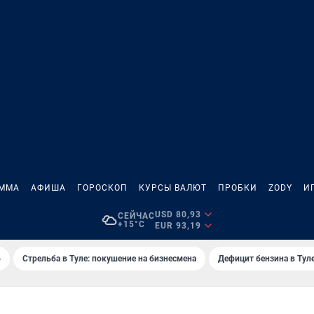
АММА
АФИША
ГОРОСКОП
КУРСЫ ВАЛЮТ
ПРОБКИ
ZODY
И
USD 80,93
СЕЙЧАС
+15°C
EUR 93,19
6
Стрельба в Туле: покушение на бизнесмена
Дефицит бензина в Тул