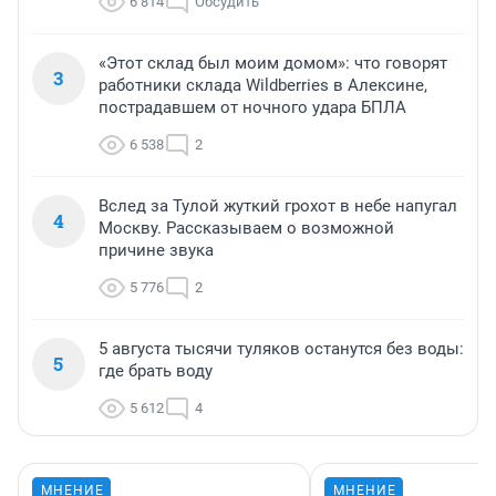
6 814
Обсудить
«Этот склад был моим домом»: что говорят
3
работники склада Wildberries в Алексине,
пострадавшем от ночного удара БПЛА
6 538
2
Вслед за Тулой жуткий грохот в небе напугал
4
Москву. Рассказываем о возможной
причине звука
5 776
2
5 августа тысячи туляков останутся без воды:
5
где брать воду
5 612
4
МНЕНИЕ
МНЕНИЕ