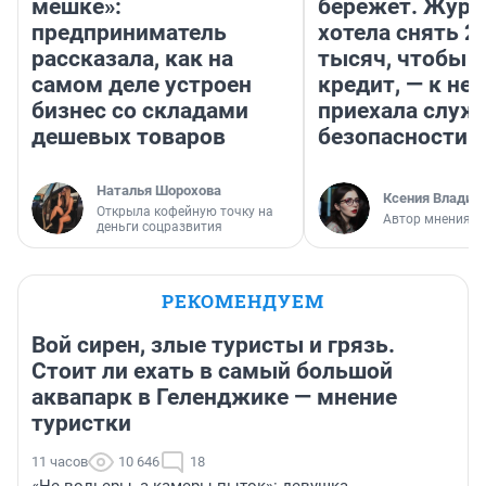
мешке»:
бережет. Журн
предприниматель
хотела снять 2
рассказала, как на
тысяч, чтобы п
самом деле устроен
кредит, — к не
бизнес со складами
приехала служ
дешевых товаров
безопасности
Наталья Шорохова
Ксения Владим
Открыла кофейную точку на
Автор мнения
деньги соцразвития
РЕКОМЕНДУЕМ
Вой сирен, злые туристы и грязь.
Стоит ли ехать в самый большой
аквапарк в Геленджике — мнение
туристки
11 часов
10 646
18